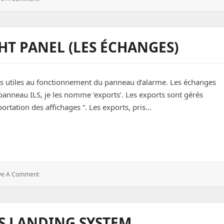
A-
10C
:
Caution
GHT PANEL (LES ÉCHANGES)
Light
Panel
es utiles au fonctionnement du panneau d’alarme. Les échanges
anneau ILS, je les nomme ‘exports’. Les exports sont gérés
Exportation des affichages “. Les exports, pris…
nel (les échanges)
: DCS
ve A Comment
A-
10C
:
Caution
TS LANDING SYSTEM
Light