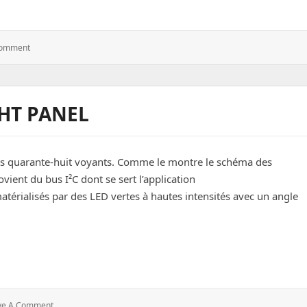
: Fabrication
Comment
D’un
Voyant
D’alarme
GHT PANEL
 des quarante-huit voyants. Comme le montre le schéma des
vient du bus I²C dont se sert l’application
rialisés par des LED vertes à hautes intensités avec un angle
nel
: DCS
ve A Comment