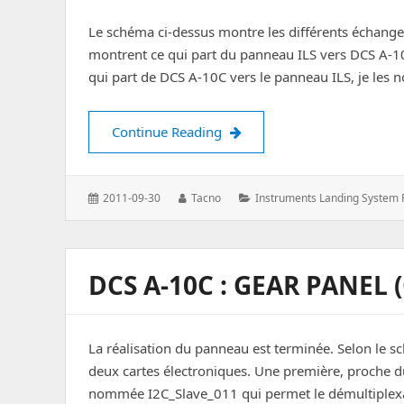
Le schéma ci-dessus montre les différents échange
montrent ce qui part du panneau ILS vers DCS A-1
qui part de DCS A-10C vers le panneau ILS, je les
DCS A-10C : Instruments Lan
Continue Reading
Posted
Author:
Categories:
2011-09-30
Tacno
Instruments Landing System 
on:
DCS A-10C : GEAR PANEL
La réalisation du panneau est terminée. Selon le 
deux cartes électroniques. Une première, proch
nommée I2C_Slave_011 qui permet le démultiplexage