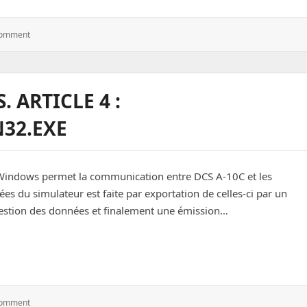
: Technologies
Comment
 ARTICLE 4 :
32.EXE
indows permet la communication entre DCS A-10C et les
s du simulateur est faite par exportation de celles-ci par un
gestion des données et finalement une émission…
cle 4 : GetExportDCSA10C_win32.exe
: Technologies
Comment