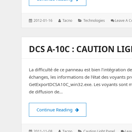
Posted
Author:
Categories:
2012-01-16
Tacno
Technologies
Leave A 
on:
DCS A-10C : CAUTION LI
La difficulté de ce panneau est bien l’intégration
échanges, les informations de l’état des voyants pro
GetExportDCSA10C_win32.exe. Les voyants sont maté
de diffusion de…
DCS A-10C : Caution Light Pa
Continue Reading
Posted
Author:
Categories:
2011-11-08
Tacno
Caution Light Panel
Lea