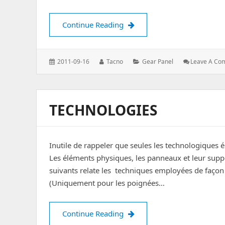
DCS A-10C : Gear Panel (cons
Continue Reading
Posted
Author:
Categories:
2011-09-16
Tacno
Gear Panel
Leave A Co
on:
TECHNOLOGIES
Inutile de rappeler que seules les technologiques é
Les éléments physiques, les panneaux et leur supp
suivants relate les techniques employées de façon v
(Uniquement pour les poignées…
Technologies
Continue Reading