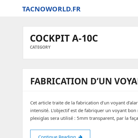
TACNOWORLD.FR
The
small
world
COCKPIT A-10C
of
Tacno
CATEGORY
around
Digital
Combat
Simulator
FABRICATION D’UN VOYA
–
World
Cet article traite de la fabrication d’un voyant d’
intensité. L’objectif est de fabriquer un voyant bon
plexiglas sera utilisé : 5mm transparent, par la fa
Fabrication d’un voyant d’al
Continue Reading