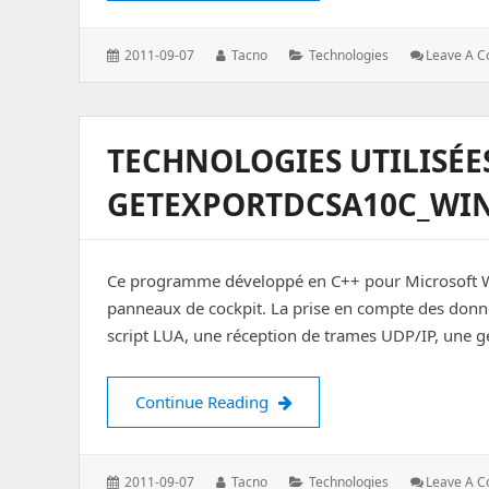
Posted
Author:
Categories:
2011-09-07
Tacno
Technologies
Leave A 
on:
TECHNOLOGIES UTILISÉES.
GETEXPORTDCSA10C_WIN
Ce programme développé en C++ pour Microsoft W
panneaux de cockpit. La prise en compte des donnée
script LUA, une réception de trames UDP/IP, une 
Technologies utilisées. Arti
Continue Reading
Posted
Author:
Categories:
2011-09-07
Tacno
Technologies
Leave A 