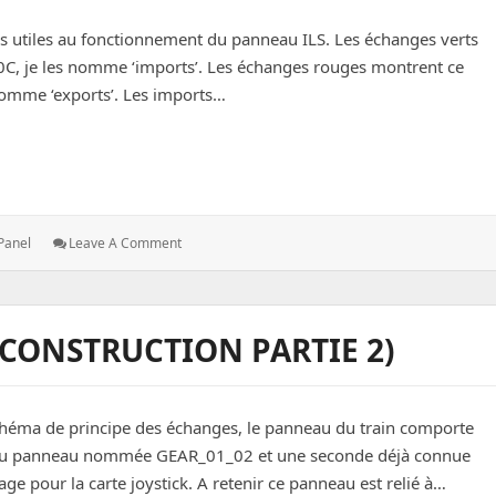
s utiles au fonctionnement du panneau ILS. Les échanges verts
0C, je les nomme ‘imports’. Les échanges rouges montrent ce
 nomme ‘exports’. Les imports…
ding System (les échanges)
: DCS
Panel
Leave A Comment
A-
10C
:
Instruments
 (CONSTRUCTION PARTIE 2)
Landing
System
(les
Échanges)
schéma de principe des échanges, le panneau du train comporte
e du panneau nommée GEAR_01_02 et une seconde déjà connue
 pour la carte joystick. A retenir ce panneau est relié à…