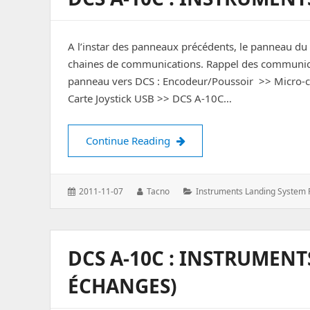
A l’instar des panneaux précédents, le panneau du
chaines de communications. Rappel des communicat
panneau vers DCS : Encodeur/Poussoir >> Micro-c
Carte Joystick USB >> DCS A-10C…
DCS A-10C : Instruments La
Continue Reading
Posted
Author:
Categories:
2011-11-07
Tacno
Instruments Landing System 
on:
DCS A-10C : INSTRUMENT
ÉCHANGES)