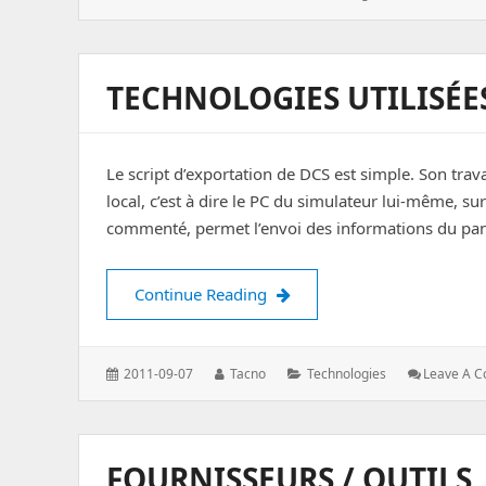
on:
TECHNOLOGIES UTILISÉES
Le script d’exportation de DCS est simple. Son trav
local, c’est à dire le PC du simulateur lui-même, s
commenté, permet l’envoi des informations du pa
Technologies utilisées. Articl
Continue Reading
Posted
Author:
Categories:
2011-09-07
Tacno
Technologies
Leave A 
on:
FOURNISSEURS / OUTILS