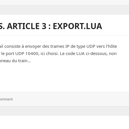
Utilisées.
Article
4
:
. ARTICLE 3 : EXPORT.LUA
GetExportDCSA10C_win32.exe
ail consiste à envoyer des trames IP de type UDP vers l’hôte
ur le port UDP 10400, ici choisi. Le code LUA ci-dessous, non
nneau du train…
e 3 : export.lua
: Technologies
Comment
Utilisées.
Article
3
:
Export.lua