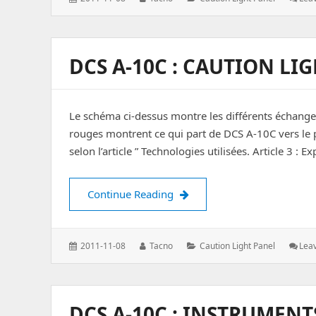
on:
DCS A-10C : CAUTION LI
Le schéma ci-dessus montre les différents échang
rouges montrent ce qui part de DCS A-10C vers le p
selon l’article ” Technologies utilisées. Article 3 : 
DCS A-10C : Caution Light Pa
Continue Reading
Posted
Author:
Categories:
2011-11-08
Tacno
Caution Light Panel
Lea
on:
DCS A-10C : INSTRUMEN