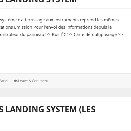
Panel
(les
Échanges)
 système d’atterrissage aux instruments reprend les mêmes
ions Emission Pour l’envoi des informations depuis le
ontrôleur du panneau >> Bus I²C >> Carte démultiplexage >>
nding System
: DCS
Panel
Leave A Comment
A-
10C
:
Instruments
S LANDING SYSTEM (LES
Landing
System