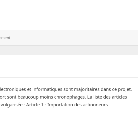
truction partie 2)
: DCS
mment
A-
10C
:
Gear
Panel
(construction
Partie
2)
lectroniques et informatiques sont majoritaires dans ce projet.
ort sont beaucoup moins chronophages. La liste des articles
ulgarisée : Article 1 : Importation des actionneurs