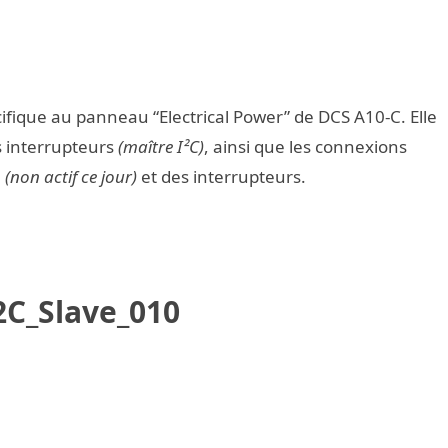
fique au panneau “Electrical Power” de DCS A10-C. Elle
s interrupteurs
(maître I²C)
, ainsi que les connexions
e
(non actif ce jour)
et des interrupteurs.
2C_Slave_010