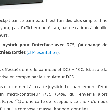
pit par ce panneau. Il est l’un des plus simple. Il ne
voyant, pas d’afficheur ou écran, pas de cadran à aiguille
eurs.
e joystick pour l’interface avec DCS, j’ai changé de
trées/sorties
(cf Présentation)
.
effectués entre le panneau et DCS A-10C. Ici, seule la
a prise en compte par le simulateur DCS.
as directement à la carte joystick. Le changement d’état
un micro-contrôleur
(PIC 16F88)
qui enverra alors
 IIC
(ou I²C)
à une carte de réception. Le choix d’un bus
 fils qui le compose : masse, horloge, données.