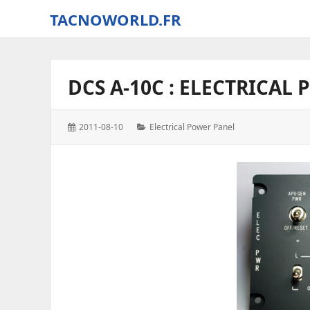
TACNOWORLD.FR
The
small
world
DCS A-10C : ELECTRICAL
of
Tacno
around
Posted
Categories:
2011-08-10
Electrical Power Panel
Digital
on:
Combat
Simulator
–
World