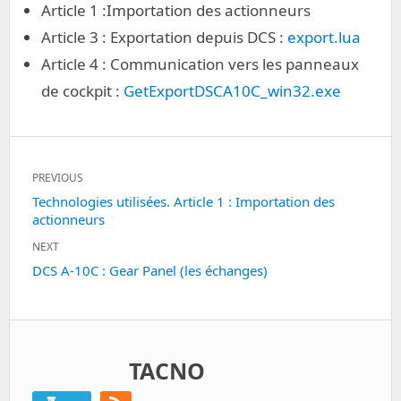
Article 1 :Importation des actionneurs
Article 3 : Exportation depuis DCS :
export.lua
Article 4 : Communication vers les panneaux
de cockpit :
GetExportDSCA10C_win32.exe
Post
PREVIOUS
navigation
Previous
Technologies utilisées. Article 1 : Importation des
actionneurs
post:
NEXT
Next
DCS A-10C : Gear Panel (les échanges)
post:
TACNO