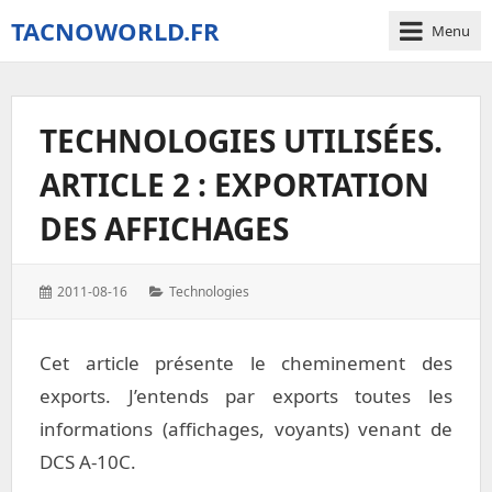
TACNOWORLD.FR
Menu
The
small
world
TECHNOLOGIES UTILISÉES.
of
Tacno
ARTICLE 2 : EXPORTATION
around
Digital
DES AFFICHAGES
Combat
Simulator
–
Posted
Categories:
2011-08-16
Technologies
World
on:
Cet article présente le cheminement des
exports. J’entends par exports toutes les
informations (affichages, voyants) venant de
DCS A-10C.